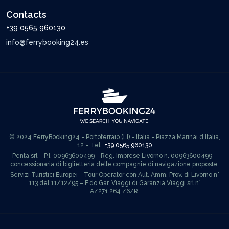
Contacts
+39 0565 960130
info@ferrybooking24.es
© 2024 FerryBooking24 - Portoferraio (LI) - Italia - Piazza Marinai d’Italia,
12 – Tel.:
+39 0565 960130
Penta srl – P.I. 00963600499 - Reg. Imprese Livorno n. 00963600499 –
concessionaria di biglietteria delle compagnie di navigazione proposte.
Servizi Turistici Europei - Tour Operator con Aut. Amm. Prov. di Livorno n°
113 del 11/12/95 – F.do Gar. Viaggi di Garanzia Viaggi srl n°
A/271.264./6/R.